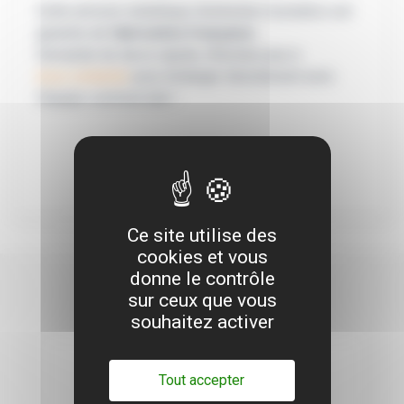
Cette armoire métallique d'entretien monobloc est
garantie de
fabrication française
.
Demande de devis rapide, n'hésitez pas à
nous contacter
pour échanger directement avec
l'équipe commerciale !
Ce site utilise des
cookies et vous
donne le contrôle
sur ceux que vous
Nous vous suggérons
souhaitez activer
Tout accepter