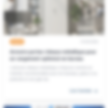
15/04/2026
Armoire
Armoire portes rideaux métallique pour
un rangement optimisé en bureau
L’armoire rideaux métallique s’impose comme un
mobilier incontournable pour les bureaux, grâce à sa
praticité et son gain de...
Lire l'article