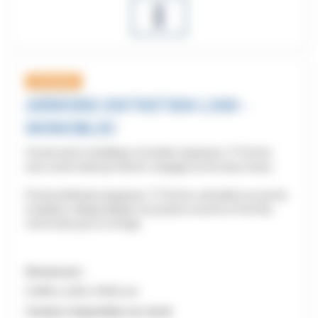
En stock
ARMOIRE ENTRETIEN L500 -
MONOBLOC
Construction métallique monobloc épaisseur 7/10 ème
avec socle traité par électro-zingage sur les deux faces.
Portes battantes épaisseur 7/10 ème, articulées sur pivots
invisibles, indégondables en position ouverte et fermée,
renforcées par un oméga.
Dimensions :
H1800 x L500 x P500 mm
Couleurs disponibles sur stock: