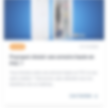
01/10/2024
Conseils
Pourquoi choisir une armoire haute en
PVC ?
Vous hésitez entre une armoire haute en PVC et une
autre matière ? Découvrez sans attendre tous les
bénéfices de ce matériau...
Lire l'article