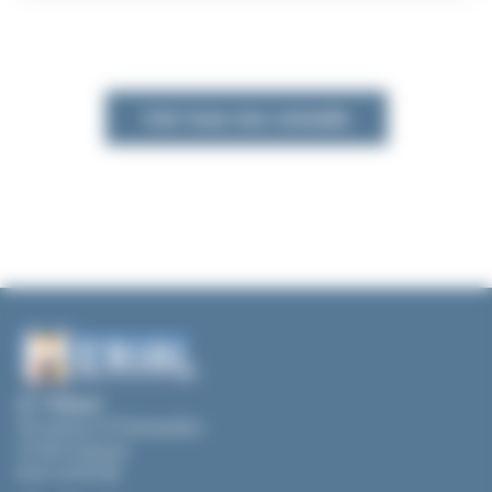
Voir tous nos conseils
ZI. Thibaud
39, avenue JF Champollion
31100 Toulouse
05 61 43 99 48